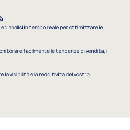
à
d analisi in tempo reale per ottimizzare le
nitorare facilmente le tendenze di vendita, i
la visibilità e la redditività del vostro