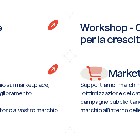
e
Workshop - O
per la cresci
Marke
hio sui marketplace,
Supportiamo i marchi n
miglioramento.
l’ottimizzazione del ca
campagne pubblicitarie 
tono al vostro marchio
marchio all’interno del