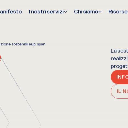
manifesto
I nostri servizi
Chi siamo
Risorse
uzione sostenibile
up: span
e
La sost
realizz
progett
INF
IL 