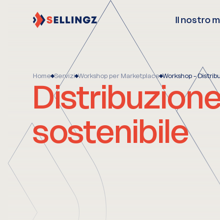
Il nostro 
Home
Servizi
Workshop per Marketplace
Workshop - Distrib
Distribuzion
sostenibile