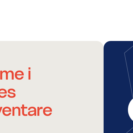
me i
es
ventare